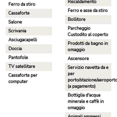
Riscaldamento
Ferro da stiro
Ferro e asse da stiro
Cassaforte
Bollitore
Salone
Parcheggio
Scrivania
Custodito al coperto
Asciugacapelli
Prodotti da bagno in
Doccia
omaggio
Pantofole
Ascensore
TV satellitare
Servizio navetta da e
per
Cassaforte per
porto/stazione/aeroport
computer
(a pagamento)
Bottiglia d'acqua
minerale e caffè in
omaggio
Animali ammessi