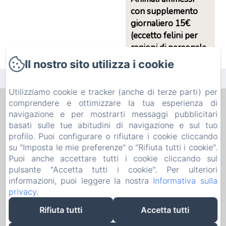
con supplemento
giornaliero 15€
(eccetto felini per
ragioni di personale
allergico)
Il nostro sito utilizza i cookie
Utilizziamo cookie e tracker (anche di terze parti) per
comprendere e ottimizzare la tua esperienza di
B&B PELLICANO GUEST HOUSE
navigazione e per mostrarti messaggi pubblicitari
Informativa Privacy
Note legali
Informazioni sui cookie
basati sulle tue abitudini di navigazione e sul tuo
8b Via Paolo Pellicano, Reggio Calabria, 89128, Italia
profilo. Puoi configurare o rifiutare i cookie cliccando
pellicanoguesthouse@gmail.com
su "Imposta le mie preferenze" o "Rifiuta tutti i cookie".
+393386884957
Puoi anche accettare tutti i cookie cliccando sul
0965814575
pulsante "Accetta tutti i cookie". Per ulteriori
P.I. 02747530802 - C.I.R. 080063-AFF-00077 - C.I.N.
informazioni, puoi leggere la nostra
Informativa sulla
IT080063B4GK7RKDSF
privacy
.
Rifiuta tutti
Accetta tutti