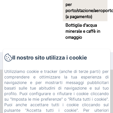
per
porto/stazione/aeroport
(a pagamento)
Bottiglia d'acqua
minerale e caffè in
omaggio
Il nostro sito utilizza i cookie
Utilizziamo cookie e tracker (anche di terze parti) per
comprendere e ottimizzare la tua esperienza di
B&B PELLICANO GUEST HOUSE
navigazione e per mostrarti messaggi pubblicitari
Informativa Privacy
Note legali
Informazioni sui cookie
basati sulle tue abitudini di navigazione e sul tuo
8b Via Paolo Pellicano, Reggio Calabria, 89128, Italia
profilo. Puoi configurare o rifiutare i cookie cliccando
pellicanoguesthouse@gmail.com
su "Imposta le mie preferenze" o "Rifiuta tutti i cookie".
+393386884957
Puoi anche accettare tutti i cookie cliccando sul
0965814575
pulsante "Accetta tutti i cookie". Per ulteriori
P.I. 02747530802 - C.I.R. 080063-AFF-00077 - C.I.N.