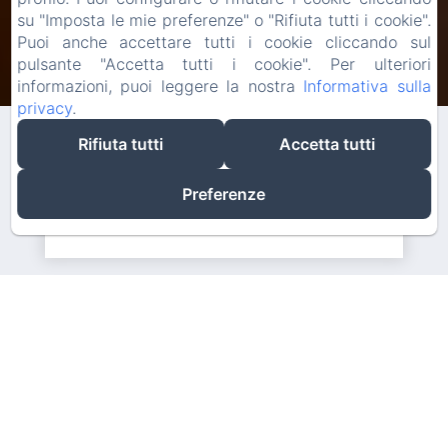
su "Imposta le mie preferenze" o "Rifiuta tutti i cookie".
Puoi anche accettare tutti i cookie cliccando sul
pulsante "Accetta tutti i cookie". Per ulteriori
Check-in
Check-out
informazioni, puoi leggere la nostra
Informativa sulla
08
10
/ agosto
/ agosto
privacy
.
Rifiuta tutti
Accetta tutti
Adulti
Preferenze
Miglior prezzo garantito sul sito ufficiale
Prenota ora