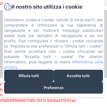
c6e932f9d3d27b65-1bf7c4dc6a241241.js)
Il nostro sito utilizza i cookie
B&B PELLICANO GUEST HOUSE
Utilizziamo cookie e tracker (anche di terze parti) per
comprendere e ottimizzare la tua esperienza di
Informativa Privacy
Note legali
Informazioni sui cookie
navigazione e per mostrarti messaggi pubblicitari
8b Via Paolo Pellicano, Reggio Calabria, 89128, Italia
basati sulle tue abitudini di navigazione e sul tuo
pellicanoguesthouse@gmail.com
+393386884957
profilo. Puoi configurare o rifiutare i cookie cliccando
0965814575
su "Imposta le mie preferenze" o "Rifiuta tutti i cookie".
P.I. 02747530802 - C.I.R. 080063-AFF-00077 - C.I.N.
Puoi anche accettare tutti i cookie cliccando sul
IT080063B4GK7RKDSF
pulsante "Accetta tutti i cookie". Per ulteriori
informazioni, puoi leggere la nostra
Informativa sulla
privacy
.
Rifiuta tutti
Accetta tutti
Funziona con Amenitiz
Failed to load BookingEngine/index: Loading chunk 1322
Preferenze
failed. (missing:
https://d1cmur5l0xva3h.cloudfront.net/packs/1322-
c6e932f9d3d27b65-1bf7c4dc6a241241.js)