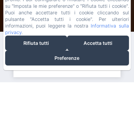
su "Imposta le mie preferenze" o "Rifiuta tutti i cookie".
Puoi anche accettare tutti i cookie cliccando sul
pulsante "Accetta tutti i cookie". Per ulteriori
Check-in
Check-out
informazioni, puoi leggere la nostra
Informativa sulla
08
10
/ agosto
/ agosto
privacy
.
Rifiuta tutti
Accetta tutti
Adulti
Preferenze
Miglior prezzo garantito sul sito ufficiale
Prenota ora