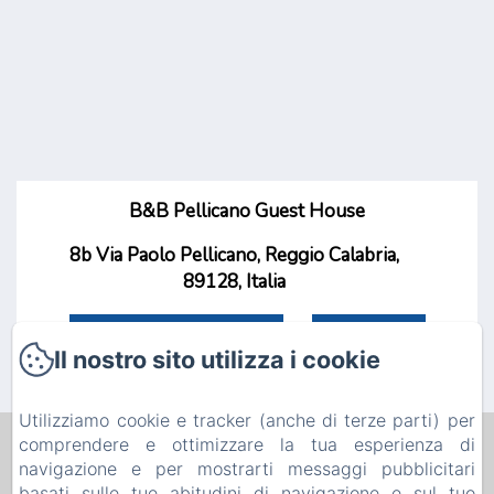
B&B Pellicano Guest House
8b Via Paolo Pellicano, Reggio Calabria,
89128, Italia
Ottieni indicazioni
Chiamaci
Il nostro sito utilizza i cookie
Utilizziamo cookie e tracker (anche di terze parti) per
comprendere e ottimizzare la tua esperienza di
B&B PELLICANO GUEST HOUSE
navigazione e per mostrarti messaggi pubblicitari
Informativa Privacy
Note legali
Informazioni sui cookie
basati sulle tue abitudini di navigazione e sul tuo